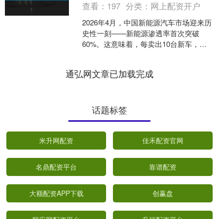
查看：
197
分类：
网上配资开户
2026年4月，中国新能源汽车市场迎来历
史性一刻——新能源渗透率首次突破
60%。这意味着，每卖出10台新车，就
有超过6台是新能源。燃油车，从主角变
成了配角。 ....
通弘网文章已加载完成
话题标签
米升网配资
佳禾配资官网
名鼎配资平台
靠谱配资
大额配资APP下载
创赢盘