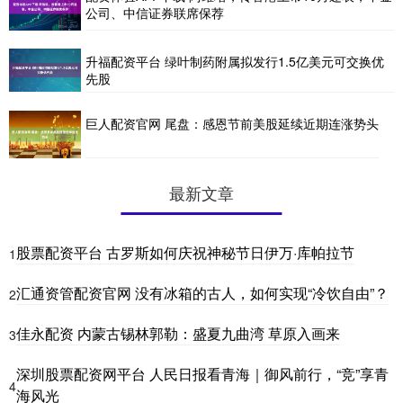
公司、中信证券联席保荐
升福配资平台 绿叶制药附属拟发行1.5亿美元可交换优
先股
巨人配资官网 尾盘：感恩节前美股延续近期连涨势头
最新文章
股票配资平台 古罗斯如何庆祝神秘节日伊万·库帕拉节
1
汇通资管配资官网 没有冰箱的古人，如何实现“冷饮自由”？
2
佳永配资 内蒙古锡林郭勒：盛夏九曲湾 草原入画来
3
深圳股票配资网平台 人民日报看青海｜御风前行，“竞”享青
4
海风光