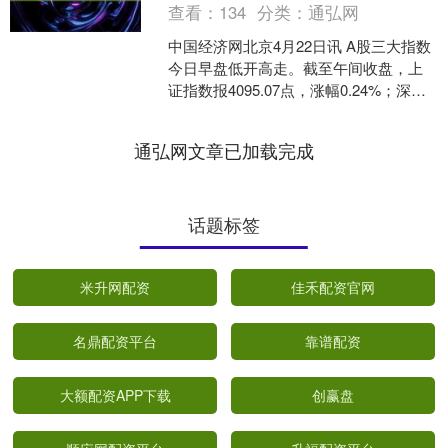
查看：
134
分类：
通弘网
中国经济网北京4月22日讯 A股三大指数
今日早盘低开高走。截至午间收盘，上
证指数报4095.07点，涨幅0.24%；深证
成指报15076.15点，涨幅0.63%....
通弘网文章已加载完成
话题标签
米升网配资
佳禾配资官网
名鼎配资平台
靠谱配资
大额配资APP下载
创赢盘