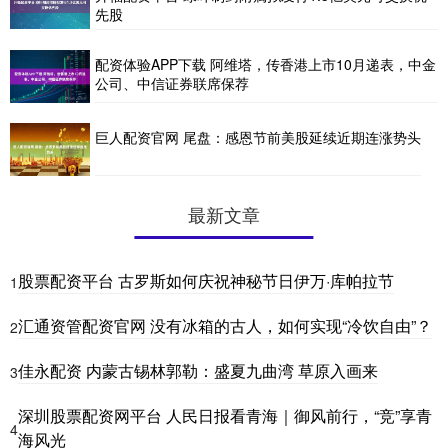
先股
配资体验APP下载 阿维塔，传香港上市10月递表，中金
公司、中信证券联席保荐
巨人配资官网 尾盘：感恩节前美股延续近期连涨势头
最新文章
股票配资平台 古罗斯如何庆祝神秘节日伊万·库帕拉节
1
汇通资管配资官网 没有冰箱的古人，如何实现“冷饮自由”？
2
佳永配资 内蒙古锡林郭勒：盛夏九曲湾 草原入画来
3
深圳股票配资网平台 人民日报看青海｜御风前行，“竞”享青
4
海风光