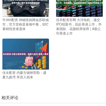
牛360配资 神秘怪病降临苏联城
佳禾配资官网 大洋电机，递交
市，官方坚称是食物中毒，却忙
IPO招股书，拟赴香港上市，华
着销毁患者遗体
泰国际、花旗联席保荐 | A股公
司香港上市
佳永配资 内蒙古锡林郭勒：盛
夏九曲湾 草原入画来
相关评论