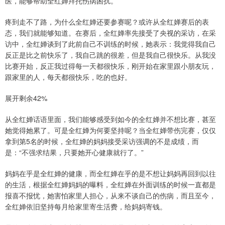
医，能够帮助全红婵拜托伤病困扰。
疼到走不了路，为什么全红婵还要参赛呢？或许从全红婵赛后的表
态，我们就能够知道。在赛后，全红婵率先接受了央视的采访，在采
访中，全红婵谈到了此前自己不训练的时候，她表示：我觉得我自己
反正是比之前快乐了，我自己跳的很差，但是我自己很快乐。从我没
比赛开始，反正我过得每一天都很快乐，刚开始在家里跟小朋友玩，
跟家里的人，每天都很快乐，吃的也好。
展开剩余42%
从全红婵话语里面，我们能够感受到如今的全红婵并不想比赛，甚至
她觉得她累了。可是全红婵为何要坚持呢？当全红婵带伤完赛，仅仅
拿到第5名的时候，全红婵的妈妈接受采访强调的不是成绩，而
是：“不强求结果，只要她开心健康就行了。”
妈妈在乎是全红婵的健康，而全红婵在乎的是不想让妈妈再回到以往
的生活，根据全红婵妈妈的曝料，全红婵在外面训练的时候一直都是
报喜不报忧，她害怕家里人担心，从来不谈自己的伤病，而且至今，
全红婵依旧坚持每月给家里寄生活费，给妈妈寄钱。