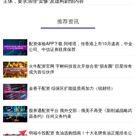
主体，要求清理“卖惨”及虚构剧情内容
推荐资讯
配资体验APP下载 阿维塔，传香港上市10月递表，中金
公司、中信证券联席保荐
火牛配资官网 宇树科技首次开放合资“朋友圈” 巨星传奇
成为首位伙伴
金巷子配资 综保区扩能提质再加力（锐财经）
股券通配资平台 俄外交部：俄美不再受《新削减战略武
器条约》任何义务约束
明福今投配资 鱼油选购指南！十大名牌鱼油正规排名公