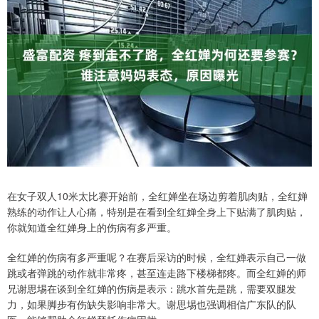
在女子双人10米太比赛开始前，全红婵坐在场边剪着肌肉贴，全红婵
熟练的动作让人心痛，特别是在看到全红婵全身上下贴满了肌肉贴，
你就知道全红婵身上的伤病有多严重。
全红婵的伤病有多严重呢？在赛后采访的时候，全红婵表示自己一做
跳或者弹跳的动作就非常疼，甚至连走路下楼梯都疼。而全红婵的师
兄谢思埸在谈到全红婵的伤病是表示：跳水首先是跳，需要双腿发
力，如果脚步有伤缺失影响非常大。谢思埸也强调相信广东队的队